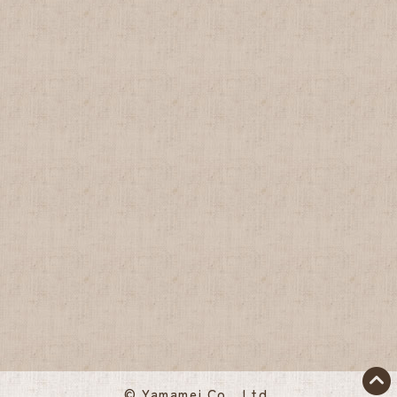
© Yamamei Co., Ltd.